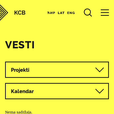
ЋИР
LAT
ENG
VESTI
Svi programi
Projekti
Kalendar
Nema sadržaja.