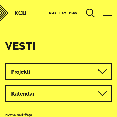
ЋИР
LAT
ENG
VESTI
Svi programi
Projekti
Kalendar
Nema sadržaja.