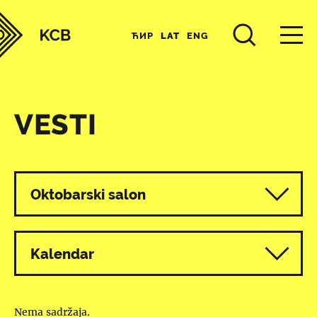
ЋИР
LAT
ENG
VESTI
Svi programi
Oktobarski salon
Kalendar
Nema sadržaja.