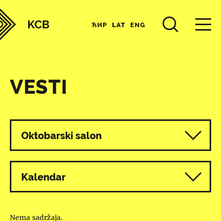
ЋИР
LAT
ENG
VESTI
Svi programi
Oktobarski salon
Kalendar
Nema sadržaja.