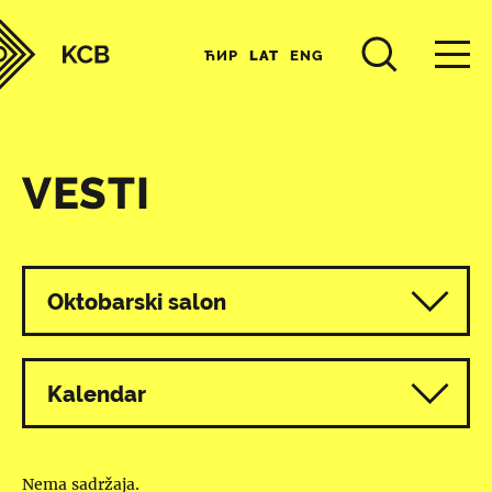
ЋИР
LAT
ENG
VESTI
Svi programi
Oktobarski salon
Kalendar
Nema sadržaja.