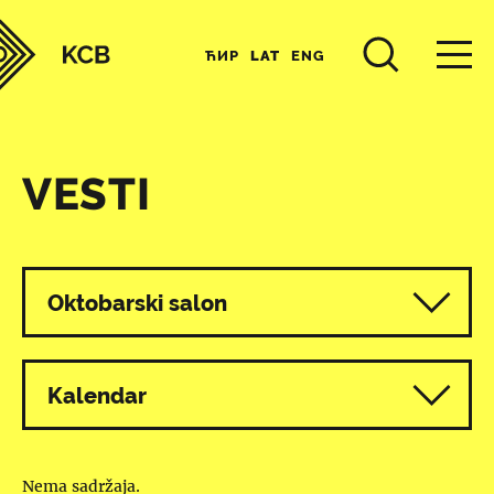
ЋИР
LAT
ENG
VESTI
Svi programi
Oktobarski salon
Kalendar
Nema sadržaja.