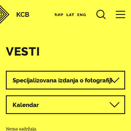
ЋИР
LAT
ENG
VESTI
Svi programi
Specijalizovana izdanja o fotografiji
Kalendar
Nema sadržaja.