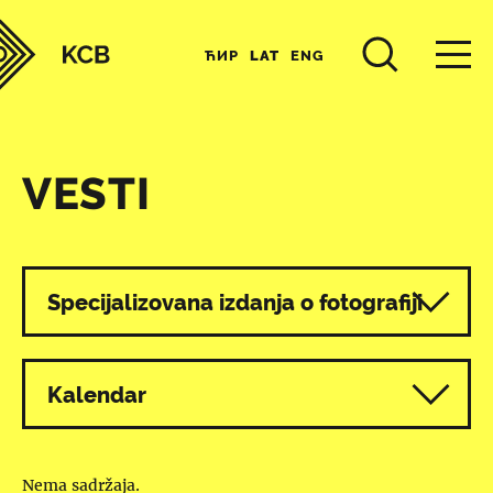
ЋИР
LAT
ENG
VESTI
Svi programi
Specijalizovana izdanja o fotografiji
Kalendar
Nema sadržaja.