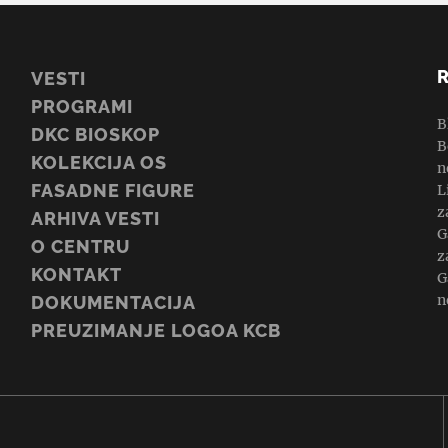
VESTI
PROGRAMI
B
DKC BIOSKOP
B
KOLEKCIJA OS
n
FASADNE FIGURE
L
z
ARHIVA VESTI
G
O CENTRU
z
KONTAKT
G
n
DOKUMENTACIJA
PREUZIMANJE LOGOA KCB