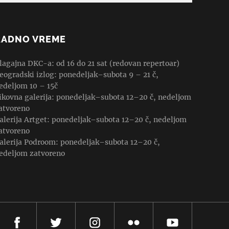
RADNO VREME
lagajna DKC-a: od 16 do 21 sat (redovan repertoar)
eogradski izlog: ponedeljak–subota 9 – 21 č,
edeljom 10 – 15č
ikovna galerija: ponedeljak–subota 12–20 č, nedeljom
atvoreno
alerija Artget: ponedeljak–subota 12–20 č, nedeljom
atvoreno
alerija Podroom: ponedeljak–subota 12–20 č,
edeljom zatvoreno