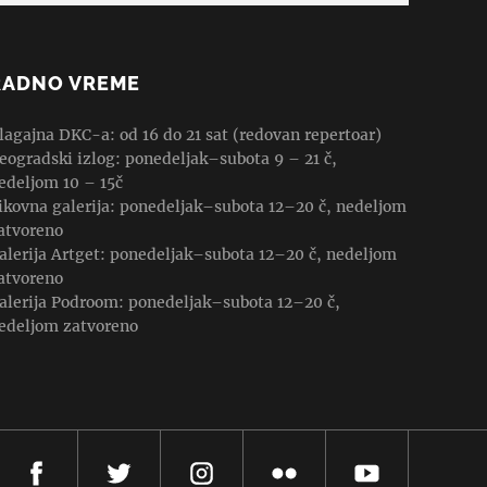
RADNO VREME
lagajna DKC-a: od 16 do 21 sat (redovan repertoar)
eogradski izlog: ponedeljak–subota 9 – 21 č,
edeljom 10 – 15č
ikovna galerija: ponedeljak–subota 12–20 č, nedeljom
atvoreno
alerija Artget: ponedeljak–subota 12–20 č, nedeljom
atvoreno
alerija Podroom: ponedeljak–subota 12–20 č,
edeljom zatvoreno