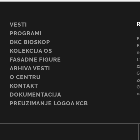
VESTI
PROGRAMI
B
DKC BIOSKOP
B
KOLEKCIJA OS
n
FASADNE FIGURE
L
z
ARHIVA VESTI
G
O CENTRU
z
KONTAKT
G
n
DOKUMENTACIJA
PREUZIMANJE LOGOA KCB