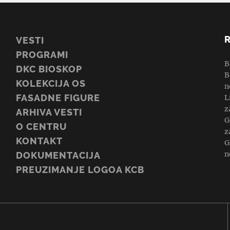
VESTI
PROGRAMI
B
DKC BIOSKOP
B
KOLEKCIJA OS
n
FASADNE FIGURE
L
z
ARHIVA VESTI
G
O CENTRU
z
KONTAKT
G
n
DOKUMENTACIJA
PREUZIMANJE LOGOA KCB