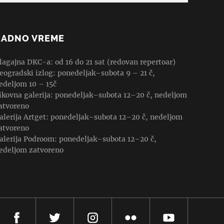
RADNO VREME
lagajna DKC-a: od 16 do 21 sat (redovan repertoar)
eogradski izlog: ponedeljak–subota 9 – 21 č,
edeljom 10 – 15č
ikovna galerija: ponedeljak–subota 12–20 č, nedeljom
atvoreno
alerija Artget: ponedeljak–subota 12–20 č, nedeljom
atvoreno
alerija Podroom: ponedeljak–subota 12–20 č,
edeljom zatvoreno