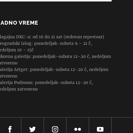
RADNO VREME
lagajna DKC-a: od 16 do 21 sat (redovan repertoar)
eogradski izlog: ponedeljak–subota 9 – 21 č,
edeljom 10 – 15č
ikovna galerija: ponedeljak–subota 12–20 č, nedeljom
atvoreno
alerija Artget: ponedeljak–subota 12–20 č, nedeljom
atvoreno
alerija Podroom: ponedeljak–subota 12–20 č,
edeljom zatvoreno