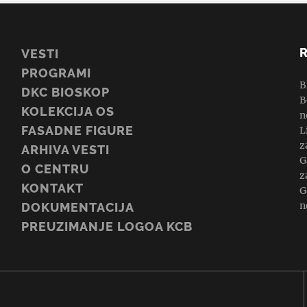
VESTI
PROGRAMI
B
DKC BIOSKOP
B
KOLEKCIJA OS
n
FASADNE FIGURE
L
z
ARHIVA VESTI
G
O CENTRU
z
KONTAKT
G
n
DOKUMENTACIJA
PREUZIMANJE LOGOA KCB