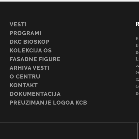
VESTI
PROGRAMI
B
DKC BIOSKOP
B
KOLEKCIJA OS
n
FASADNE FIGURE
L
z
ARHIVA VESTI
G
O CENTRU
z
KONTAKT
G
n
DOKUMENTACIJA
PREUZIMANJE LOGOA KCB