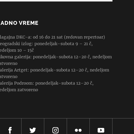
RADNO VREME
lagajna DKC-a: od 16 do 21 sat (redovan repertoar)
eogradski izlog: ponedeljak–subota 9 – 21 č,
edeljom 10 – 15č
ikovna galerija: ponedeljak–subota 12–20 č, nedeljom
atvoreno
alerija Artget: ponedeljak–subota 12–20 č, nedeljom
atvoreno
alerija Podroom: ponedeljak–subota 12–20 č,
edeljom zatvoreno