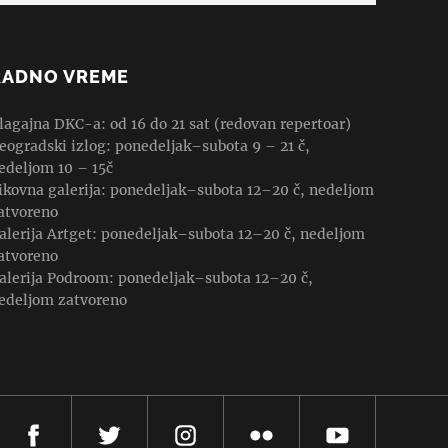
RADNO VREME
lagajna DKC-a: od 16 do 21 sat (redovan repertoar)
eogradski izlog: ponedeljak–subota 9 – 21 č,
edeljom 10 – 15č
ikovna galerija: ponedeljak–subota 12–20 č, nedeljom
atvoreno
alerija Artget: ponedeljak–subota 12–20 č, nedeljom
atvoreno
alerija Podroom: ponedeljak–subota 12–20 č,
edeljom zatvoreno