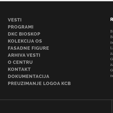
VESTI
PROGRAMI
B
DKC BIOSKOP
B
KOLEKCIJA OS
n
FASADNE FIGURE
L
z
ARHIVA VESTI
G
O CENTRU
z
KONTAKT
G
n
DOKUMENTACIJA
PREUZIMANJE LOGOA KCB