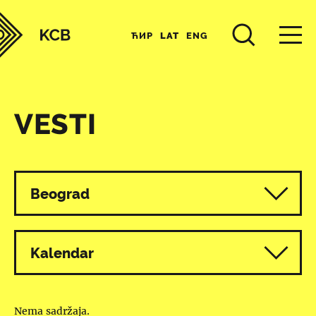
ЋИР
LAT
ENG
VESTI
Svi programi
Beograd
Kalendar
Nema sadržaja.