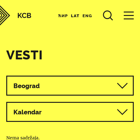
ЋИР
LAT
ENG
VESTI
Svi programi
Beograd
Kalendar
Nema sadržaja.