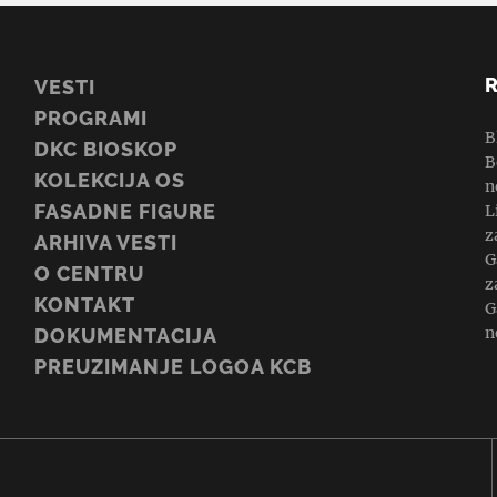
VESTI
PROGRAMI
B
DKC BIOSKOP
B
KOLEKCIJA OS
n
FASADNE FIGURE
L
z
ARHIVA VESTI
G
O CENTRU
z
KONTAKT
G
n
DOKUMENTACIJA
PREUZIMANJE LOGOA KCB