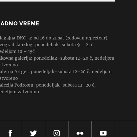
RADNO VREME
lagajna DKC-a: od 16 do 21 sat (redovan repertoar)
eogradski izlog: ponedeljak–subota 9 – 21 č,
edeljom 10 – 15č
ikovna galerija: ponedeljak–subota 12–20 č, nedeljom
atvoreno
alerija Artget: ponedeljak–subota 12–20 č, nedeljom
atvoreno
alerija Podroom: ponedeljak–subota 12–20 č,
edeljom zatvoreno