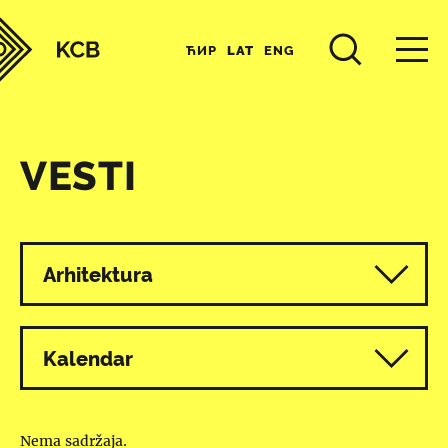
ЋИР
LAT
ENG
VESTI
Svi programi
Arhitektura
Kalendar
Nema sadržaja.