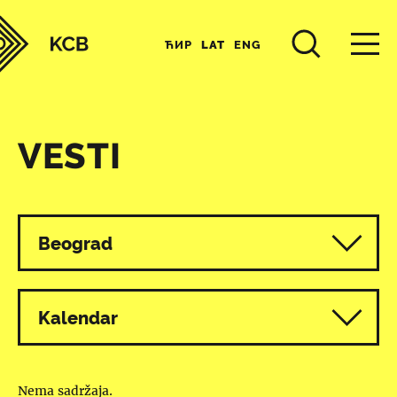
ЋИР
LAT
ENG
VESTI
Svi programi
Beograd
Kalendar
Nema sadržaja.