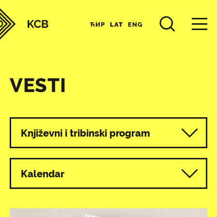
ЋИР
LAT
ENG
VESTI
Svi programi
Književni i tribinski program
Kalendar