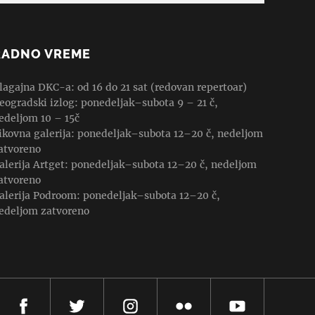
RADNO VREME
lagajna DKC-a: od 16 do 21 sat (redovan repertoar)
eogradski izlog: ponedeljak–subota 9 – 21 č,
edeljom 10 – 15č
ikovna galerija: ponedeljak–subota 12–20 č, nedeljom
atvoreno
alerija Artget: ponedeljak–subota 12–20 č, nedeljom
atvoreno
alerija Podroom: ponedeljak–subota 12–20 č,
edeljom zatvoreno