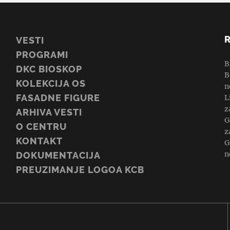
VESTI
PROGRAMI
B
DKC BIOSKOP
B
KOLEKCIJA OS
n
FASADNE FIGURE
L
z
ARHIVA VESTI
G
O CENTRU
z
KONTAKT
G
n
DOKUMENTACIJA
PREUZIMANJE LOGOA KCB