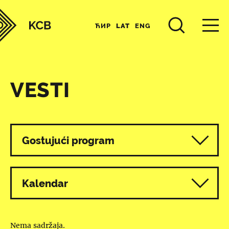
ЋИР
LAT
ENG
VESTI
Svi programi
Gostujući program
Kalendar
Nema sadržaja.