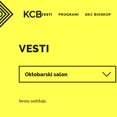
VESTI
PROGRAMI
DKC BIOSKOP
VESTI
Svi programi
Oktobarski salon
Nema sadržaja.