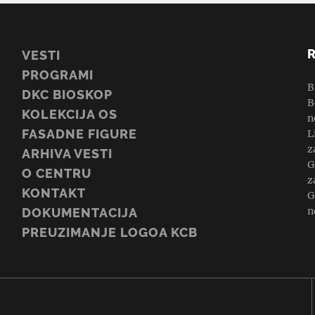
VESTI
PROGRAMI
B
DKC BIOSKOP
B
KOLEKCIJA OS
n
FASADNE FIGURE
L
z
ARHIVA VESTI
G
O CENTRU
z
KONTAKT
G
n
DOKUMENTACIJA
PREUZIMANJE LOGOA KCB