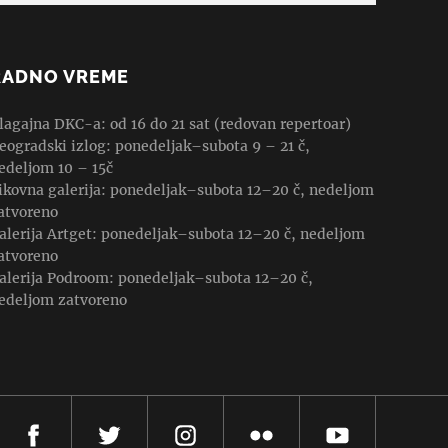
RADNO VREME
lagajna DKC-a: od 16 do 21 sat (redovan repertoar)
eogradski izlog: ponedeljak–subota 9 – 21 č,
edeljom 10 – 15č
ikovna galerija: ponedeljak–subota 12–20 č, nedeljom
atvoreno
alerija Artget: ponedeljak–subota 12–20 č, nedeljom
atvoreno
alerija Podroom: ponedeljak–subota 12–20 č,
edeljom zatvoreno