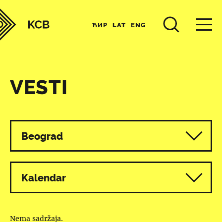
ЋИР
LAT
ENG
VESTI
Svi programi
Beograd
Kalendar
Nema sadržaja.