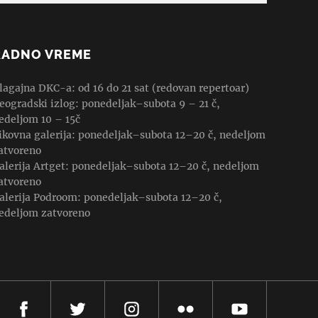
RADNO VREME
lagajna DKC-a: od 16 do 21 sat (redovan repertoar)
eogradski izlog: ponedeljak–subota 9 – 21 č,
edeljom 10 – 15č
ikovna galerija: ponedeljak–subota 12–20 č, nedeljom
atvoreno
alerija Artget: ponedeljak–subota 12–20 č, nedeljom
atvoreno
alerija Podroom: ponedeljak–subota 12–20 č,
edeljom zatvoreno