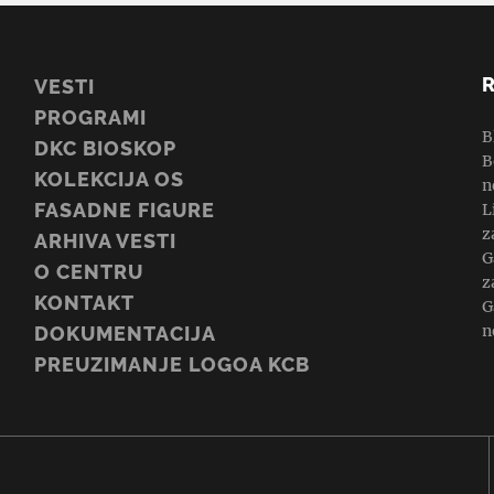
VESTI
PROGRAMI
B
DKC BIOSKOP
B
KOLEKCIJA OS
n
FASADNE FIGURE
L
z
ARHIVA VESTI
G
O CENTRU
z
KONTAKT
G
n
DOKUMENTACIJA
PREUZIMANJE LOGOA KCB