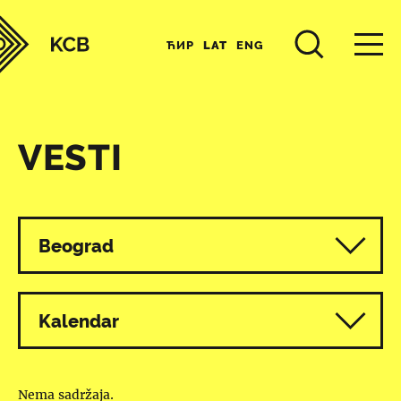
ЋИР
LAT
ENG
VESTI
Svi programi
Beograd
Kalendar
Nema sadržaja.