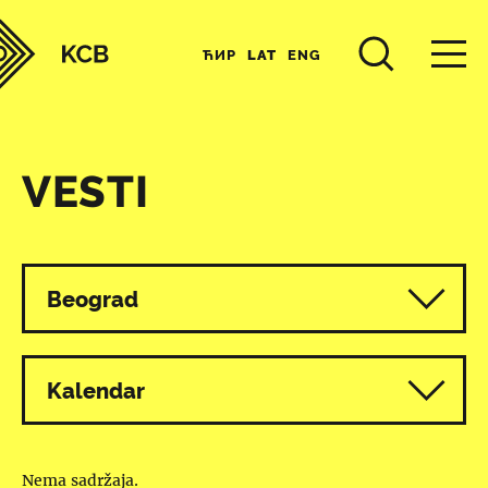
ЋИР
LAT
ENG
VESTI
Svi programi
Beograd
Kalendar
Nema sadržaja.