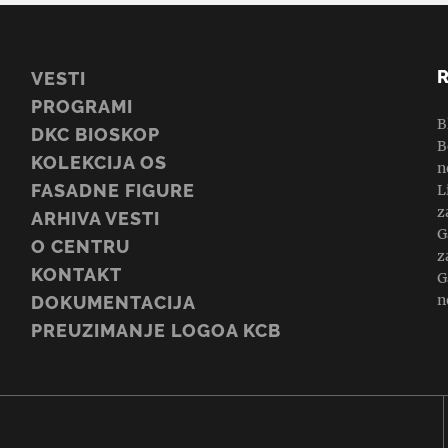
VESTI
PROGRAMI
B
DKC BIOSKOP
B
KOLEKCIJA OS
n
FASADNE FIGURE
L
z
ARHIVA VESTI
G
O CENTRU
z
KONTAKT
G
n
DOKUMENTACIJA
PREUZIMANJE LOGOA KCB