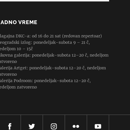
RADNO VREME
lagajna DKC-a: od 16 do 21 sat (redovan repertoar)
eogradski izlog: ponedeljak–subota 9 – 21 č,
edeljom 10 – 15č
ikovna galerija: ponedeljak–subota 12–20 č, nedeljom
atvoreno
alerija Artget: ponedeljak–subota 12–20 č, nedeljom
atvoreno
alerija Podroom: ponedeljak–subota 12–20 č,
edeljom zatvoreno