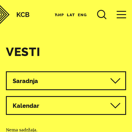
ЋИР
LAT
ENG
VESTI
Svi programi
Saradnja
Kalendar
Nema sadržaja.