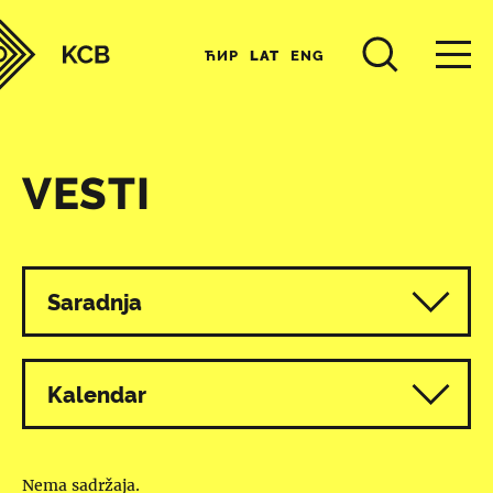
ЋИР
LAT
ENG
VESTI
Svi programi
Saradnja
Kalendar
Nema sadržaja.