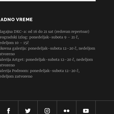
RADNO VREME
lagajna DKC-a: od 16 do 21 sat (redovan repertoar)
eogradski izlog: ponedeljak–subota 9 – 21 č,
edeljom 10 – 15č
ikovna galerija: ponedeljak–subota 12–20 č, nedeljom
atvoreno
alerija Artget: ponedeljak–subota 12–20 č, nedeljom
atvoreno
alerija Podroom: ponedeljak–subota 12–20 č,
edeljom zatvoreno