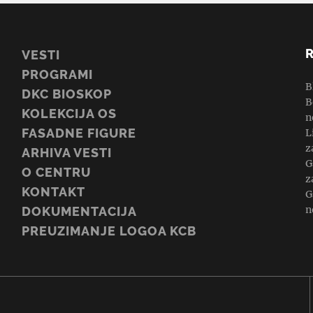
VESTI
PROGRAMI
B
DKC BIOSKOP
B
KOLEKCIJA OS
n
FASADNE FIGURE
L
z
ARHIVA VESTI
G
O CENTRU
z
KONTAKT
G
n
DOKUMENTACIJA
PREUZIMANJE LOGOA KCB