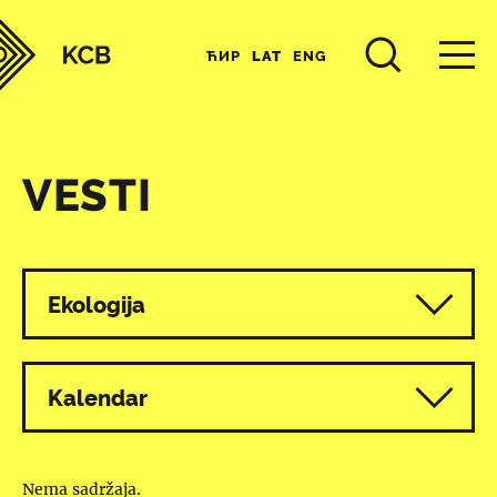
ЋИР
LAT
ENG
VESTI
Svi programi
Ekologija
Kalendar
Nema sadržaja.