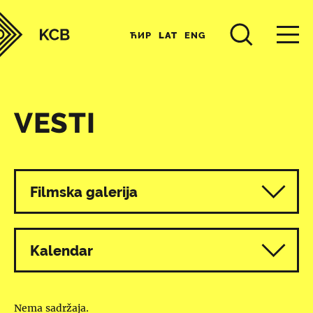
ЋИР
LAT
ENG
VESTI
Svi programi
Filmska galerija
Kalendar
Nema sadržaja.