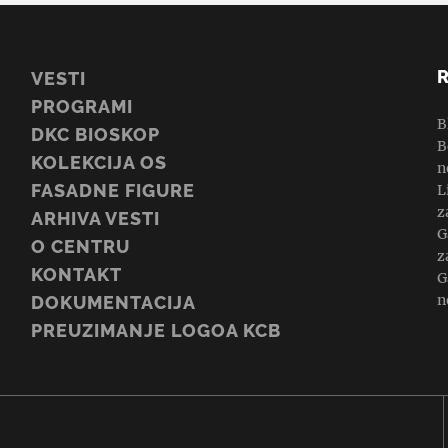
VESTI
PROGRAMI
B
DKC BIOSKOP
B
KOLEKCIJA OS
n
FASADNE FIGURE
L
z
ARHIVA VESTI
G
O CENTRU
z
KONTAKT
G
n
DOKUMENTACIJA
PREUZIMANJE LOGOA KCB