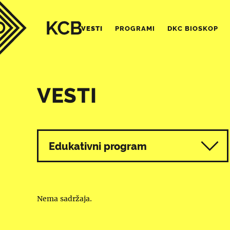
VESTI
PROGRAMI
DKC BIOSKOP
VESTI
Svi programi
Edukativni program
Nema sadržaja.