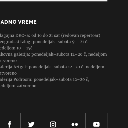
RADNO VREME
lagajna DKC-a: od 16 do 21 sat (redovan repertoar)
eogradski izlog: ponedeljak–subota 9 – 21 č,
edeljom 10 – 15č
ikovna galerija: ponedeljak–subota 12–20 č, nedeljom
atvoreno
alerija Artget: ponedeljak–subota 12–20 č, nedeljom
atvoreno
alerija Podroom: ponedeljak–subota 12–20 č,
edeljom zatvoreno