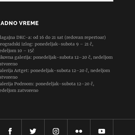
RADNO VREME
lagajna DKC-a: od 16 do 21 sat (redovan repertoar)
eogradski izlog: ponedeljak–subota 9 – 21 č,
edeljom 10 – 15č
ikovna galerija: ponedeljak–subota 12–20 č, nedeljom
atvoreno
alerija Artget: ponedeljak–subota 12–20 č, nedeljom
atvoreno
alerija Podroom: ponedeljak–subota 12–20 č,
edeljom zatvoreno