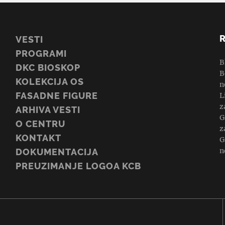
VESTI
PROGRAMI
B
DKC BIOSKOP
B
KOLEKCIJA OS
n
FASADNE FIGURE
L
z
ARHIVA VESTI
G
O CENTRU
z
KONTAKT
G
n
DOKUMENTACIJA
PREUZIMANJE LOGOA KCB