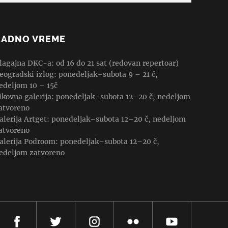
RADNO VREME
lagajna DKC-a: od 16 do 21 sat (redovan repertoar)
eogradski izlog: ponedeljak–subota 9 – 21 č,
edeljom 10 – 15č
ikovna galerija: ponedeljak–subota 12–20 č, nedeljom
atvoreno
alerija Artget: ponedeljak–subota 12–20 č, nedeljom
atvoreno
alerija Podroom: ponedeljak–subota 12–20 č,
edeljom zatvoreno