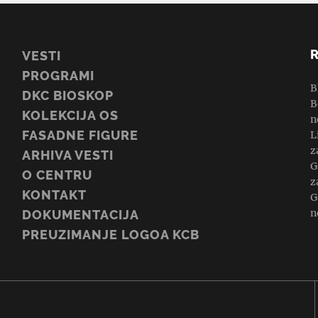
VESTI
PROGRAMI
B
DKC BIOSKOP
B
KOLEKCIJA OS
n
FASADNE FIGURE
L
z
ARHIVA VESTI
G
O CENTRU
z
KONTAKT
G
n
DOKUMENTACIJA
PREUZIMANJE LOGOA KCB