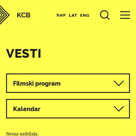
ЋИР
LAT
ENG
VESTI
Svi programi
Filmski program
Kalendar
Nema sadržaja.