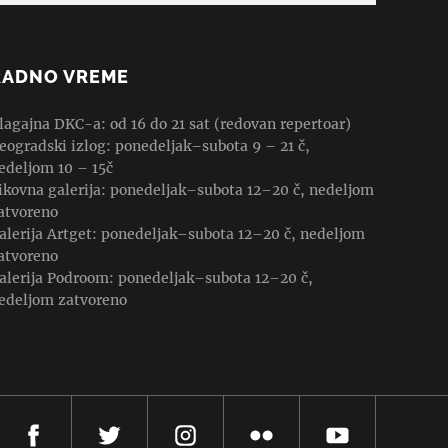
RADNO VREME
lagajna DKC-a: od 16 do 21 sat (redovan repertoar)
eogradski izlog: ponedeljak–subota 9 – 21 č,
edeljom 10 – 15č
ikovna galerija: ponedeljak–subota 12–20 č, nedeljom
atvoreno
alerija Artget: ponedeljak–subota 12–20 č, nedeljom
atvoreno
alerija Podroom: ponedeljak–subota 12–20 č,
edeljom zatvoreno