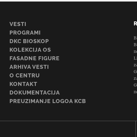
VESTI
PROGRAMI
B
DKC BIOSKOP
B
KOLEKCIJA OS
n
FASADNE FIGURE
L
z
ARHIVA VESTI
G
O CENTRU
z
KONTAKT
G
n
DOKUMENTACIJA
PREUZIMANJE LOGOA KCB