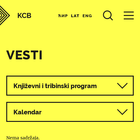
ЋИР
LAT
ENG
VESTI
Svi programi
Književni i tribinski program
Kalendar
Nema sadržaja.