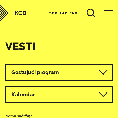
ЋИР
LAT
ENG
VESTI
Svi programi
Gostujući program
Kalendar
Nema sadržaja.