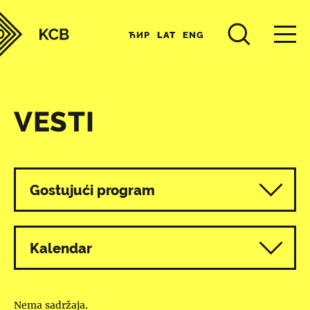
ЋИР
LAT
ENG
VESTI
Svi programi
Gostujući program
Kalendar
Nema sadržaja.