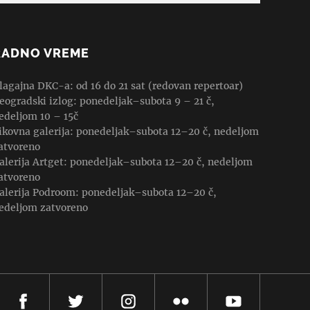
RADNO VREME
lagajna DKC-a: od 16 do 21 sat (redovan repertoar)
eogradski izlog: ponedeljak–subota 9 – 21 č,
edeljom 10 – 15č
ikovna galerija: ponedeljak–subota 12–20 č, nedeljom
atvoreno
alerija Artget: ponedeljak–subota 12–20 č, nedeljom
atvoreno
alerija Podroom: ponedeljak–subota 12–20 č,
edeljom zatvoreno