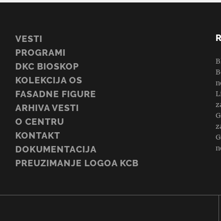
VESTI
PROGRAMI
B
DKC BIOSKOP
B
KOLEKCIJA OS
n
FASADNE FIGURE
L
z
ARHIVA VESTI
G
O CENTRU
z
KONTAKT
G
n
DOKUMENTACIJA
PREUZIMANJE LOGOA KCB