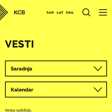
ЋИР
LAT
ENG
VESTI
Svi programi
Saradnja
Kalendar
Nema sadržaja.