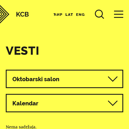
ЋИР
LAT
ENG
VESTI
Svi programi
Oktobarski salon
Kalendar
Nema sadržaja.