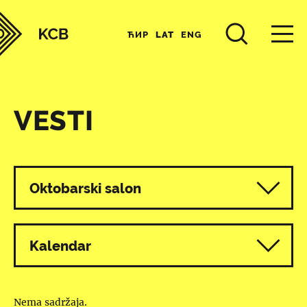
ЋИР
LAT
ENG
VESTI
Svi programi
Oktobarski salon
Kalendar
Nema sadržaja.