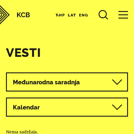
ЋИР
LAT
ENG
VESTI
Svi programi
Međunarodna saradnja
Kalendar
Nema sadržaja.