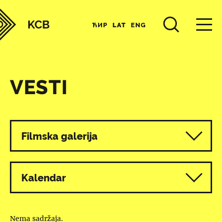
ЋИР
LAT
ENG
VESTI
Svi programi
Filmska galerija
Kalendar
Nema sadržaja.