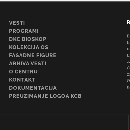
VESTI
PROGRAMI
B
DKC BIOSKOP
B
KOLEKCIJA OS
n
FASADNE FIGURE
L
z
ARHIVA VESTI
G
O CENTRU
z
KONTAKT
G
n
DOKUMENTACIJA
PREUZIMANJE LOGOA KCB