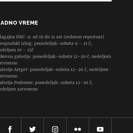
RADNO VREME
lagajna DKC-a: od 16 do 21 sat (redovan repertoar)
eogradski izlog: ponedeljak–subota 9 – 21 č,
edeljom 10 – 15č
ikovna galerija: ponedeljak–subota 12–20 č, nedeljom
atvoreno
alerija Artget: ponedeljak–subota 12–20 č, nedeljom
atvoreno
alerija Podroom: ponedeljak–subota 12–20 č,
edeljom zatvoreno