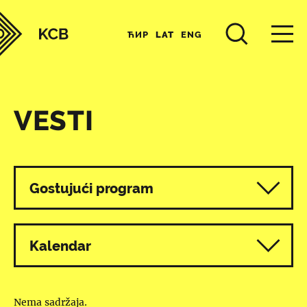
ЋИР
LAT
ENG
VESTI
Svi programi
Gostujući program
Kalendar
Nema sadržaja.