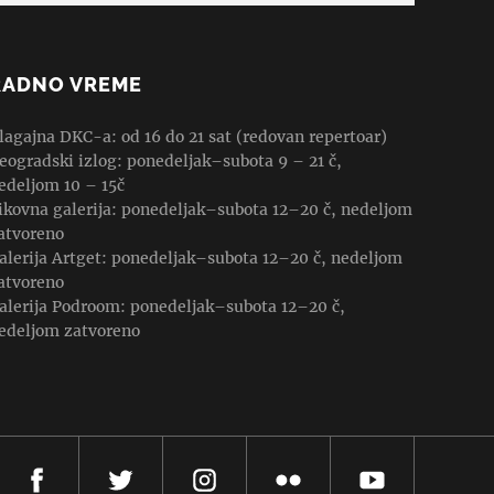
RADNO VREME
lagajna DKC-a: od 16 do 21 sat (redovan repertoar)
eogradski izlog: ponedeljak–subota 9 – 21 č,
edeljom 10 – 15č
ikovna galerija: ponedeljak–subota 12–20 č, nedeljom
atvoreno
alerija Artget: ponedeljak–subota 12–20 č, nedeljom
atvoreno
alerija Podroom: ponedeljak–subota 12–20 č,
edeljom zatvoreno