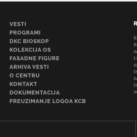
VESTI
PROGRAMI
B
DKC BIOSKOP
B
KOLEKCIJA OS
n
FASADNE FIGURE
L
z
ARHIVA VESTI
G
O CENTRU
z
KONTAKT
G
n
DOKUMENTACIJA
PREUZIMANJE LOGOA KCB